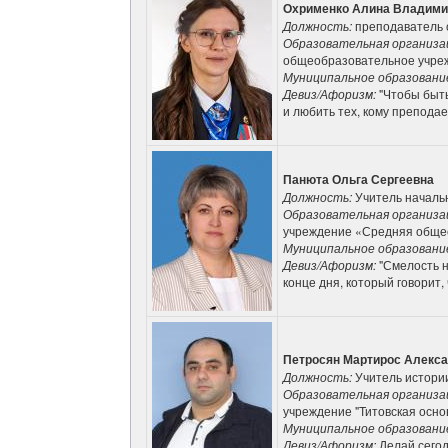
Охрименко Алина Владими
Должность:
преподаватель 
Образовательная организа
общеобразовательное учреж
Муниципальное образовани
Девиз/Афоризм:
"Чтобы быт
и любить тех, кому преподае
Панюта Ольга Сергеевна
Должность:
Учитель началь
Образовательная организа
учреждение «Средняя обще
Муниципальное образовани
Девиз/Афоризм:
"Смелость н
конце дня, который говорит
Петросян Мартирос Алекс
Должность:
Учитель истори
Образовательная организа
учреждение "Титовская осн
Муниципальное образовани
Девиз/Афоризм:
Делай сегод