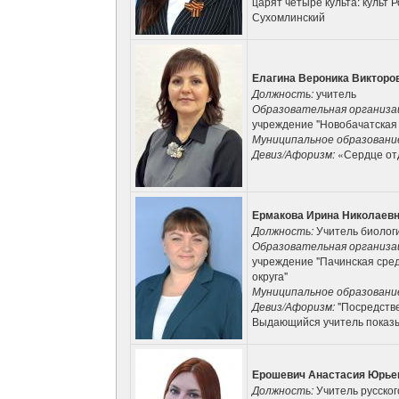
царят четыре культа: культ Р
Сухомлинский
Елагина Вероника Викторо
Должность:
учитель
Образовательная организа
учреждение "Новобачатская
Муниципальное образовани
Девиз/Афоризм:
«Сердце от
Ермакова Ирина Николаев
Должность:
Учитель биолог
Образовательная организа
учреждение "Пачинская сре
округа"
Муниципальное образовани
Девиз/Афоризм:
"Посредств
Выдающийся учитель показыв
Ерошевич Анастасия Юрье
Должность:
Учитель русског