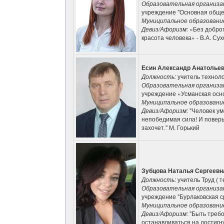
Образовательная организа
учреждение "Основная обще
Муниципальное образовани
Девиз/Афоризм:
«Без добро
красота человека» - В.А. Су
Есин Александр Анатолье
Должность:
учитель технол
Образовательная организа
учреждение «Усманская ос
Муниципальное образовани
Девиз/Афоризм:
"Человек ум
непобедимая сила! И поверьт
захочет." М. Горький
Зубцова Наталья Сергеевн
Должность:
учитель Труд ( 
Образовательная организа
учреждение "Бурлаковская 
Муниципальное образовани
Девиз/Афоризм:
"Быть требо
останавливаться на достигн