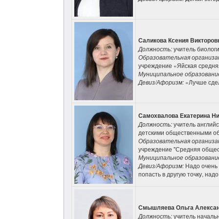
Саликова Ксения Викторов
Должность:
учитель биолог
Образовательная организа
учреждение «Яйская средн
Муниципальное образовани
Девиз/Афоризм:
«Лучше сдел
Самохвалова Екатерина Н
Должность:
учитель английс
детскими общественными о
Образовательная организа
учреждение "Средняя общео
Муниципальное образовани
Девиз/Афоризм:
Надо очень 
попасть в другую точку, на
Смышляева Ольга Алекса
Должность:
учитель началь