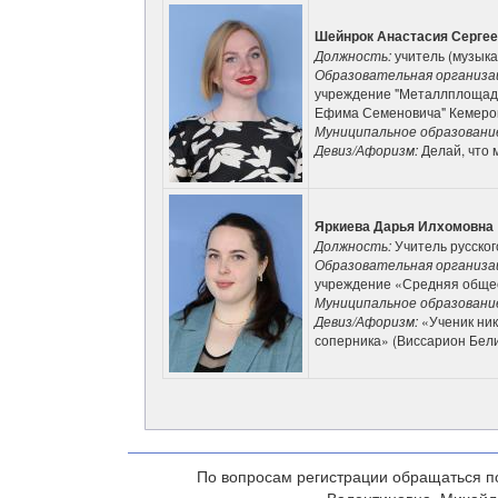
Шейнрок Анастасия Серге
Должность:
учитель (музыка
Образовательная организа
учреждение "Металлплощадс
Ефима Семеновича" Кемеров
Муниципальное образовани
Девиз/Афоризм:
Делай, что 
Яркиева Дарья Илхомовна
Должность:
Учитель русског
Образовательная организа
учреждение «Средняя обще
Муниципальное образовани
Девиз/Афоризм:
«Ученик ник
соперника» (Виссарион Бел
По вопросам регистрации обращаться по 