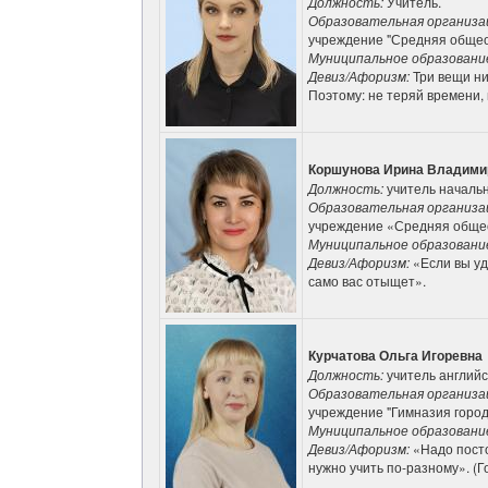
Должность:
Учитель.
Образовательная организа
учреждение "Средняя обще
Муниципальное образовани
Девиз/Афоризм:
Три вещи ни
Поэтому: не теряй времени,
Коршунова Ирина Владими
Должность:
учитель началь
Образовательная организа
учреждение «Средняя обще
Муниципальное образовани
Девиз/Афоризм:
«Если вы уд
само вас отыщет».
Курчатова Ольга Игоревна
Должность:
учитель английс
Образовательная организа
учреждение "Гимназия горо
Муниципальное образовани
Девиз/Афоризм:
«Надо посто
нужно учить по-разному». (Г