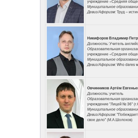
учреждение «Средняя обще
Муниципальное образовани
Девиз/Афоризм:
Труд – исти
Никифоров Владимир Петр
Должность:
Учитель английс
Образовательная организа
учреждение «Средняя обще
Муниципальное образовани
Девиз/Афоризм:
Who dares w
Овчинников Артём Евгенье
Должность:
учитель
Образовательная организа
учреждение "Лицей № 36" (г
Муниципальное образовани
Девиз/Афоризм:
"Побеждает 
свое дело" (М.А.Шолохов)