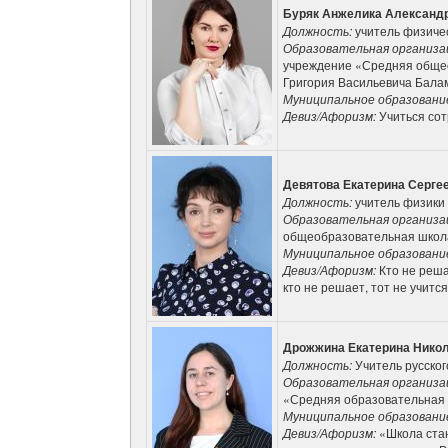
Буряк Анжелика Александ
Должность:
учитель физиче
Образовательная организа
учреждение «Средняя общео
Григория Васильевича Бала
Муниципальное образовани
Девиз/Афоризм:
Учиться сот
Девятова Екатерина Серге
Должность:
учитель физики
Образовательная организа
общеобразовательная школ
Муниципальное образовани
Девиз/Афоризм:
Кто не реша
кто не решает, тот не учится
Дрожжина Екатерина Нико
Должность:
Учитель русског
Образовательная организа
«Средняя образовательная
Муниципальное образовани
Девиз/Афоризм:
«Школа стан